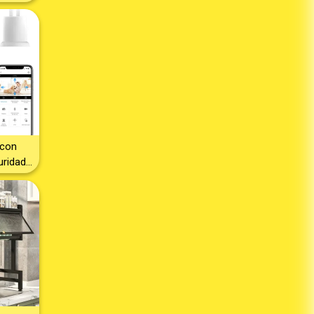
ardín –
Modelo
Mesa
stico
al para
 Picnic,
s y Uso
rficie
l de
a
 con
ridad
ara de
nte
iCSee y
– Base
 Audio
Visión
ción de
lerta –
Alexa –