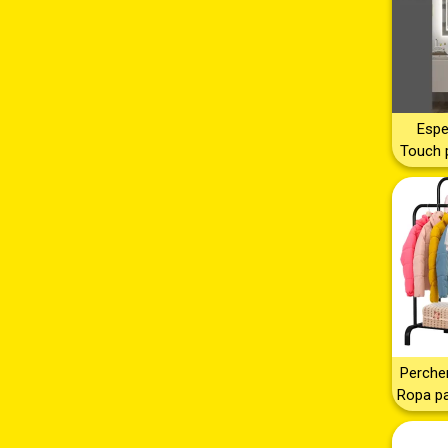
360 - b
de héli
gadgets
- vuelo
Espe
Touch p
para 
Vesti
Ilumin
Espe
Mode
Táct
Blanca,
Mont
Dis
Mini
Perche
Ropa pa
o Close
Resiste