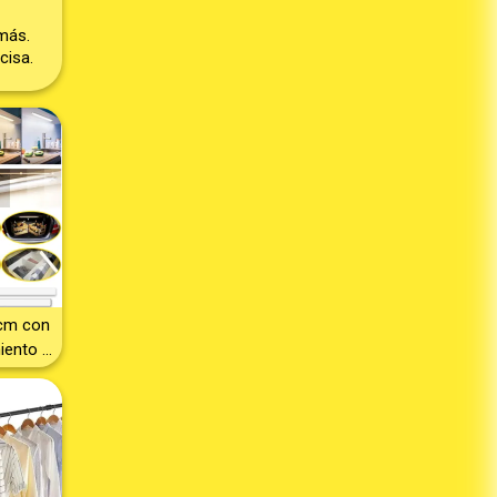
más.

cisa.
cm con
iento –
0 LEDs
 Cocina,
 – Luz
ática
ara
inación