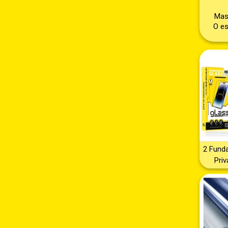
Masc
O es
2 Fund
Priv
Cáma
funda
fund