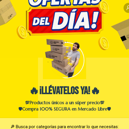
🔥¡Llévatelos Ya!🔥
💯Productos únicos a un súper precio💯

🛡️Compra 100% SEGURA en Mercado Libre🛡️
🔎 Busca por categorías para encontrar lo que necesitas:
