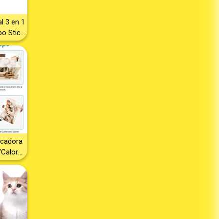
ción –
l 3 en 1
po Stick
te –
– Ideal
cina,
s Duros
– Diseño
onómico
ctrica
mpieza
icadora
/Calor
 Micas -
icadora
ería -
mentos -
o - frío
icar -