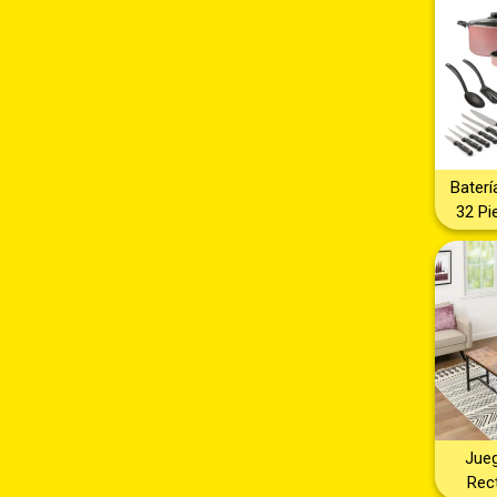
Ideal p
y Alm
perc
organ
rack 
portát
repi
Baterí
32 Pi
Olla
Alumini
Col
Compl
Ideal
Pegars
de Alt
Efici
Utensi
Jue
Rect