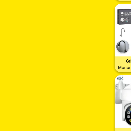
Person
Oscu
Ban
Diseño
Ide
Come
Peque
Estil
Compa
de Made
Gr
Monom
Tarja d
Color N
Mezcl
Funci
Contem
Girato
Ret
Minima