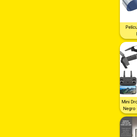
Pelíc
Arquite
Ofi
Negoc
Solar
Dec
Instal
– pelí
protec
mirada
pr
Mini Dr
Negro 
4K 2.4G
Baterí
Hélic
drone -