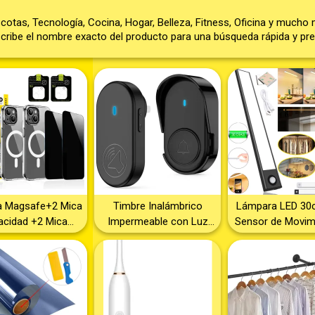
otas, Tecnología, Cocina, Hogar, Belleza, Fitness, Oficina y mucho 
cribe el nombre exacto del producto para una búsqueda rápida y pre
a Magsafe+2 Mica
Timbre Inalámbrico
Lámpara LED 30
acidad +2 Mica
Impermeable con Luz
Sensor de Movim
ra Para iPhone-
LED – 1 Transmisor + 1
Barra de Luz 6
s-micas-camara-
Receptor – Timbre de
para Casa, Baño,
a-mica.-cristal-
Puerta con Alcance
Closet, Pasillo
macsafe
Amplio – Timbre de Casa
Nocturna Autom
sin Cables – Fácil
Recargable p
Instalación – Color Negro
Interiores – Ilum