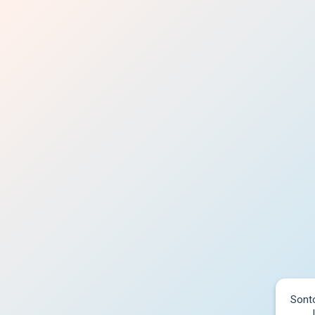
Sonto